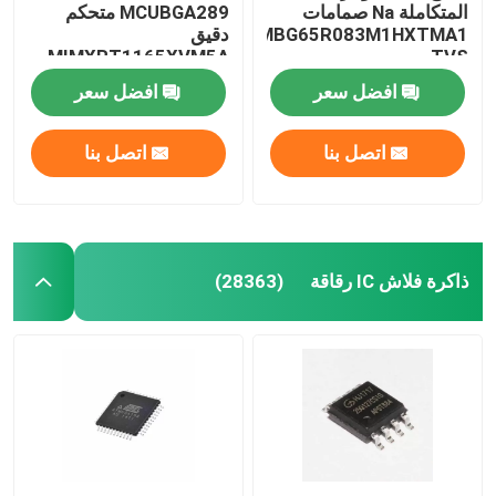
المتكاملة Na صمامات
MCUBGA289 متحكم
IMBG65R083M1HXTMA1
دقيق
شاشة LCD للهاتف المحمول
MIMXRT1165XVM5A
TVS
افضل سعر
افضل سعر
إعادة تدوير المكونات الإلكترونية
اتصل بنا
اتصل بنا
ذاكرة فلاش IC رقاقة
(28363)