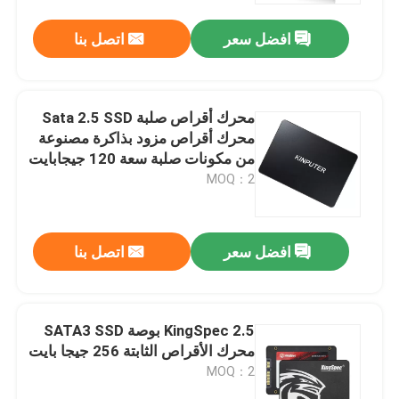
افضل سعر
اتصل بنا
محرك أقراص صلبة Sata 2.5 SSD
محرك أقراص مزود بذاكرة مصنوعة
من مكونات صلبة سعة 120 جيجابايت
و 128 جيجابايت و 240 جيجابايت
MOQ：2
افضل سعر
اتصل بنا
منزل
KingSpec 2.5 بوصة SATA3 SSD
منتجات
محرك الأقراص الثابتة 256 جيجا بايت
MOQ：2
أشرطة فيديو