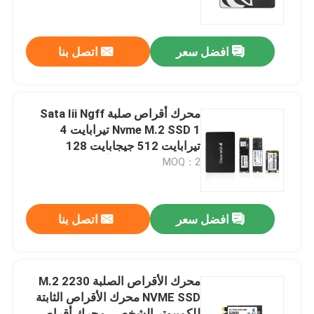
معلومات عنا
افضل سعر
اتصل بنا
جولة في المعمل
محرك أقراص صلبة Sata Iii Ngff
رقابة جودة
Nvme M.2 SSD 1 تيرابايت 4
تيرابايت 512 جيجابايت 128
جيجابايت محركات أقراص مزودة
MOQ：2
اتصل بنا
بذاكرة مصنوعة من مكونات صلبة
اطلب اقتباس
افضل سعر
اتصل بنا
رقائق الدوائر المتكاملة
محرك الأقراص الصلبة M.2 2230
NVME SSD محرك الأقراص الثابتة
ذاكرة فلاش IC رقاقة
للكمبيوتر الشخصي محرك أقراص