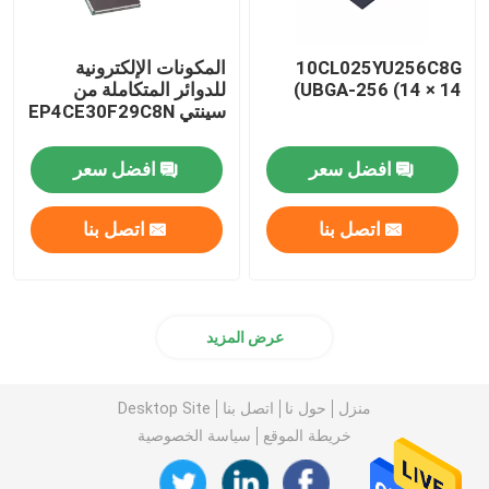
10CL025YU256C8G
المكونات الإلكترونية
UBGA-256 (14 × 14)
للدوائر المتكاملة من
سينتي EP4CE30F29C8N
افضل سعر
افضل سعر
اتصل بنا
اتصل بنا
عرض المزيد
منزل
حول نا
اتصل بنا
Desktop Site
خريطة الموقع
سياسة الخصوصية