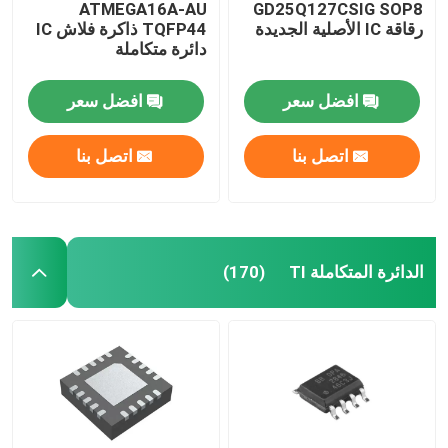
ATMEGA16A-AU
GD25Q127CSIG SOP8
رقاقة IC الأصلية الجديدة
TQFP44 ذاكرة فلاش IC
دائرة متكاملة
افضل سعر
افضل سعر
اتصل بنا
اتصل بنا
الدائرة المتكاملة TI
(170)