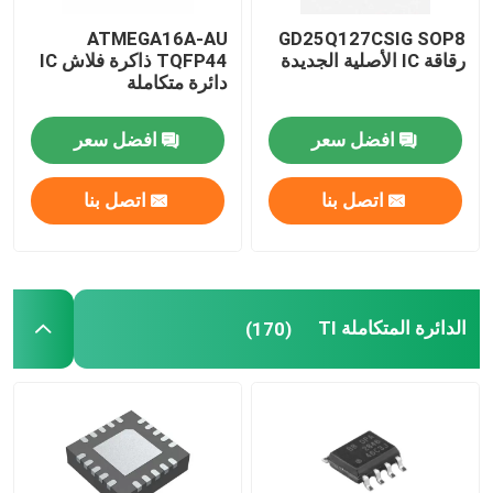
ATMEGA16A-AU
GD25Q127CSIG SOP8
رقاقة IC الأصلية الجديدة
TQFP44 ذاكرة فلاش IC
دائرة متكاملة
افضل سعر
افضل سعر
اتصل بنا
اتصل بنا
الدائرة المتكاملة TI
(170)
منزل
منتجات
أشرطة فيديو