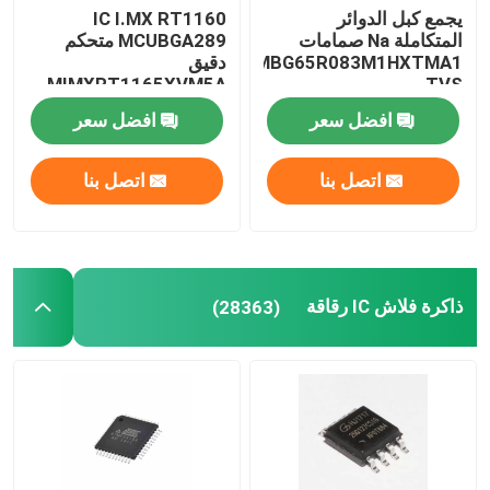
يجمع كبل الدوائر
IC I.MX RT1160
المتكاملة Na صمامات
MCUBGA289 متحكم
IMBG65R083M1HXTMA1
دقيق
MIMXRT1165XVM5A
TVS
افضل سعر
افضل سعر
اتصل بنا
اتصل بنا
ذاكرة فلاش IC رقاقة
(28363)