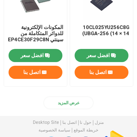
رقائق الكمبيوتر IC
10CL025YU256C8G
المكونات الإلكترونية
UBGA-256 (14 × 14)
للدوائر المتكاملة من
مكثفات المكونات الإلكترونية
سينتي EP4CE30F29C8N
اللوحة الأم للخادم
افضل سعر
افضل سعر
اتصل بنا
اتصل بنا
محرك الأقراص الصلبة SSD
وحدة الذاكرة
عرض المزيد
شاشة LCD من سامسونج
منزل
حول نا
اتصل بنا
Desktop Site
خريطة الموقع
سياسة الخصوصية
شاشة اي فون LCD