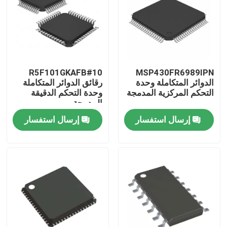
R5F101GKAFB#10
MSP430FR6989IPN
الدوائر المتكاملة وحدة
رقائق الدوائر المتكاملة
التحكم المركزية المدمجة
وحدة التحكم الدقيقة
المدمجة
إرسال استفسار
إرسال استفسار
منزل
منتجات
أشرطة فيديو