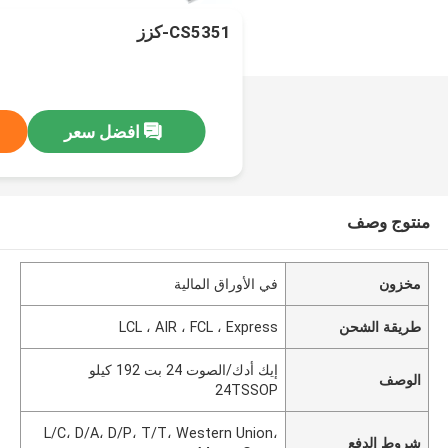
CS5351-كزز
افضل سعر
منتوج وصف
مخزون
في الأوراق المالية
طريقة الشحن
LCL ، AIR ، FCL ، Express
إيك أدك/الصوت 24 بت 192 كيلو
الوصف
24TSSOP
L/C، D/A، D/P، T/T، Western Union،
شروط الدفع