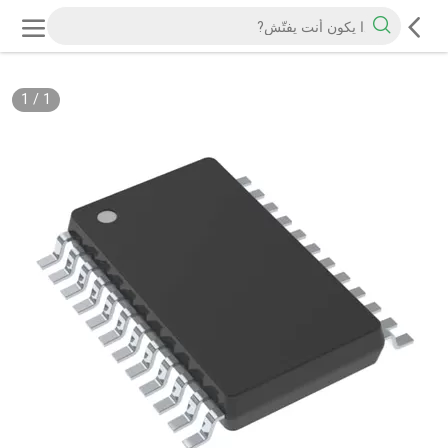
1
/
1