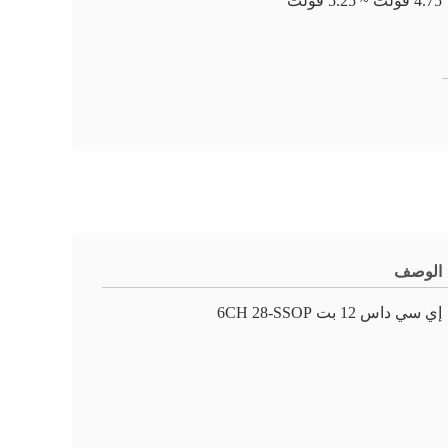
4.75 فولت ~ 5.25 فولت
الوصف
إي سي داس 12 بت 6CH 28-SSOP