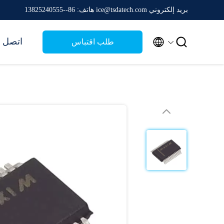
بريد إلكتروني ice@tsdatech.com
هاتف: 86--13825240555


اتصل ب
طلب اقتباس