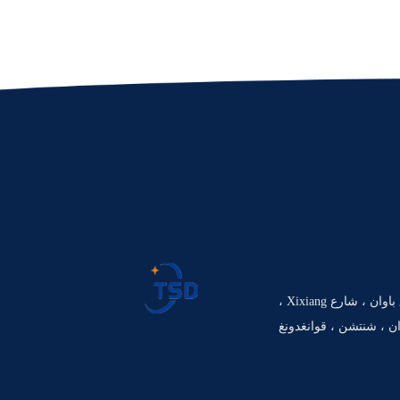
609 رقم 4018 ، طريق باوان ، شارع Xixiang ،
ن ، شنتشن ، قوانغدونغ