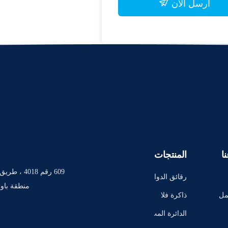
أرسل الآن
ا
المنتجات
رقائق الدوا
منطقة باوا
ئر المتكام
مل
ذاكرة فلا
لة
ش IC رقاق
الدائرة المت
ة
كاملة TI