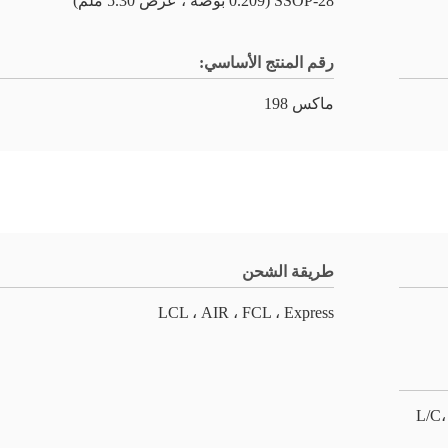
28-SSOP (0.209 بوصة ، عرض 5.30 ملم)
رقم المنتج الأساسي:
ماكس 198
طريقة الشحن
LCL ، AIR ، FCL ، Express
L/C،