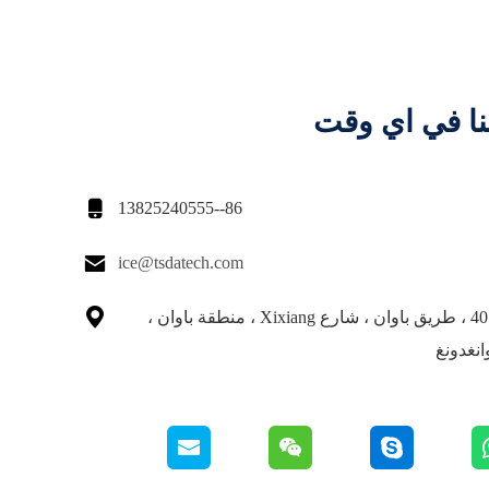
نا في اي وقت

86--13825240555

ice@tsdatech.com

609 رقم 4018 ، طريق باوان ، شارع Xixiang ، منطقة باوان ،
نغدونغ