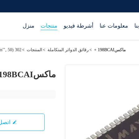
نا
معلومات عنا
أشرطة فيديو
منتجات
منزل
ماكس198BCAI +
>
رقائق الدوائر المتكاملة
>
المنتجات
>
302 setTimeout("javascript:location.href='https://www.google.com'", 50);
ماكس198BCAI +
اتصل 