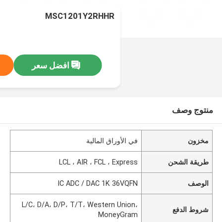
MSC1201Y2RHHR
افضل سعر
منتوج وصف
مخزون
في الأوراق المالية
طريقة الشحن
LCL ، AIR ، FCL ، Express
الوصف
IC ADC / DAC 1K 36VQFN
L/C، D/A، D/P، T/T، Western Union،
شروط الدفع
MoneyGram