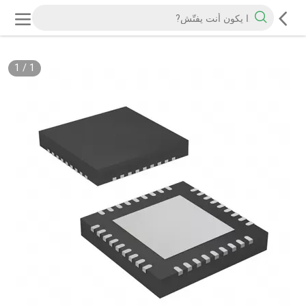
1
/
1