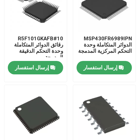
R5F101GKAFB#10
MSP430FR6989IPN
الدوائر المتكاملة وحدة
رقائق الدوائر المتكاملة
التحكم المركزية المدمجة
وحدة التحكم الدقيقة
المدمجة
إرسال استفسار
إرسال استفسار
منزل
منتجات
أشرطة فيديو