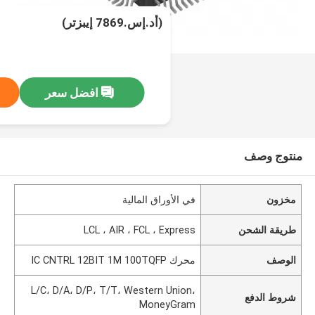
(أد.إس.7869 إيبزتر)
افضل سعر
منتوج وصف
مخزون
في الأوراق المالية
طريقة الشحن
LCL ، AIR ، FCL ، Express
الوصف
محرك IC CNTRL 12BIT 1M 100TQFP
L/C، D/A، D/P، T/T، Western Union،
شروط الدفع
MoneyGram