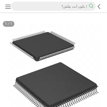
1
/
1