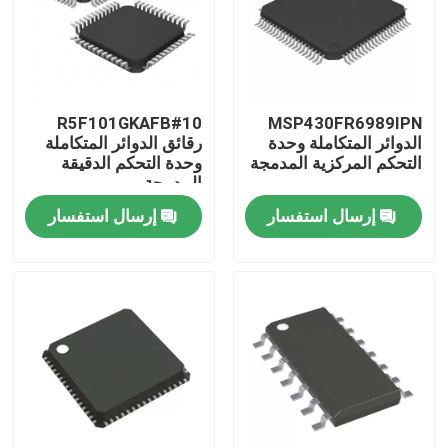
R5F101GKAFB#10
MSP430FR6989IPN
الدوائر المتكاملة وحدة
رقائق الدوائر المتكاملة
التحكم المركزية المدمجة
وحدة التحكم الدقيقة
المدمجة
إرسال استفسار
إرسال استفسار
منزل
منتجات
أشرطة فيديو