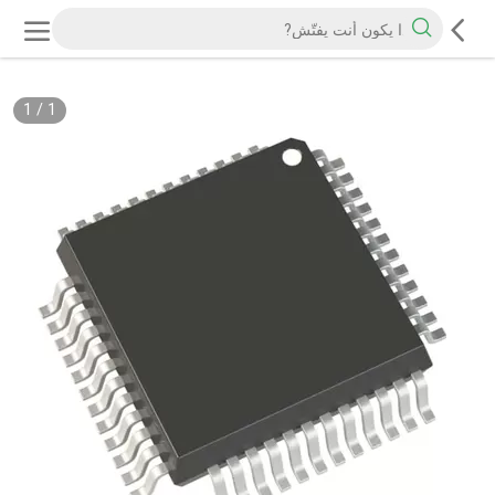
1
/
1