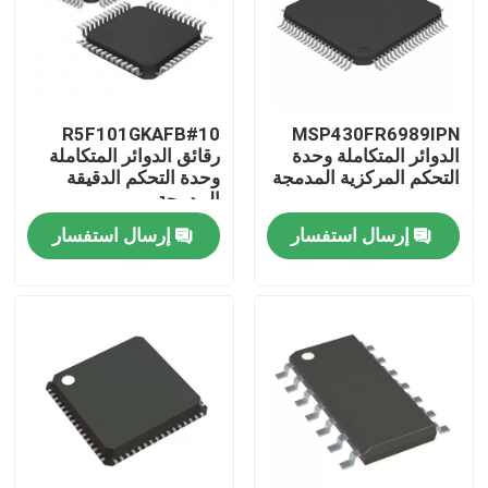
R5F101GKAFB#10
MSP430FR6989IPN
الدوائر المتكاملة وحدة
رقائق الدوائر المتكاملة
التحكم المركزية المدمجة
وحدة التحكم الدقيقة
المدمجة
إرسال استفسار
إرسال استفسار
منزل
منتجات
أشرطة فيديو