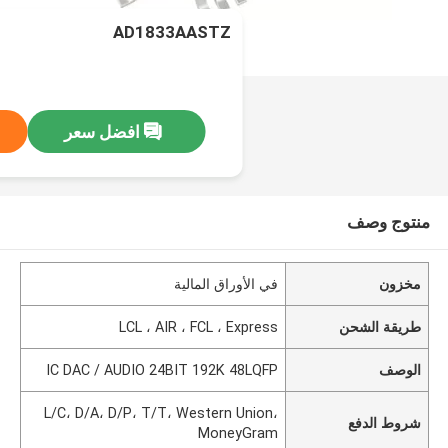
AD1833AASTZ
افضل سعر
منتوج وصف
مخزون
في الأوراق المالية
طريقة الشحن
LCL ، AIR ، FCL ، Express
الوصف
IC DAC / AUDIO 24BIT 192K 48LQFP
L/C، D/A، D/P، T/T، Western Union،
شروط الدفع
MoneyGram