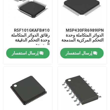
R5F101GKAFB#10
MSP430FR6989IPN
الدوائر المتكاملة وحدة
رقائق الدوائر المتكاملة
التحكم المركزية المدمجة
وحدة التحكم الدقيقة
المدمجة
إرسال استفسار
إرسال استفسار
منزل
منتجات
أشرطة فيديو