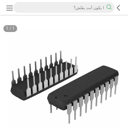
1
/
1