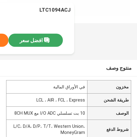
LTC1094ACJ
افضل سعر
منتوج وصف
مخزون
في الأوراق المالية
طريقة الشحن
LCL ، AIR ، FCL ، Express
الوصف
10 بت تسلسلي I/O ADC مع 8CH MUX
L/C، D/A، D/P، T/T، Western Union،
شروط الدفع
MoneyGram