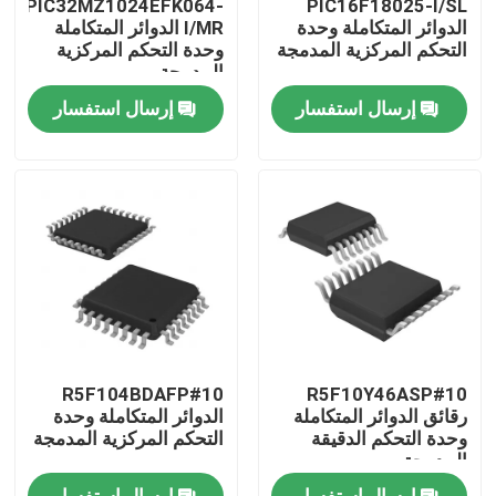
PIC32MZ1024EFK064-
PIC16F18025-I/SL
الدوائر المتكاملة وحدة
I/MR الدوائر المتكاملة
التحكم المركزية المدمجة
وحدة التحكم المركزية
معلومات عنا
المدمجة
إرسال استفسار
إرسال استفسار
جولة في المعمل
رقابة جودة
اتصل بنا
اطلب اقتباس
R5F104BDAFP#10
R5F10Y46ASP#10
رقائق الدوائر المتكاملة
رقائق الدوائر المتكاملة
الدوائر المتكاملة وحدة
وحدة التحكم الدقيقة
التحكم المركزية المدمجة
المدمجة
ذاكرة فلاش IC رقاقة
إرسال استفسار
إرسال استفسار