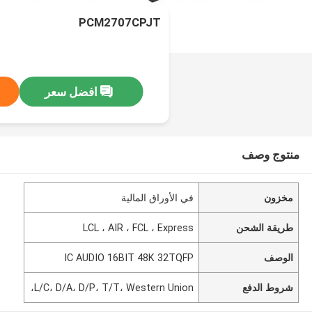
PCM2707CPJT
افضل سعر
منتوج وصف
مخزون
في الأوراق المالية
طريقة الشحن
LCL ، AIR ، FCL ، Express
الوصف
IC AUDIO 16BIT 48K 32TQFP
شروط الدفع
L/C، D/A، D/P، T/T، Western Union،