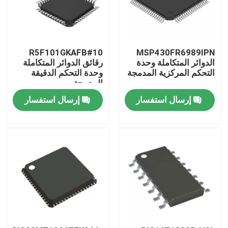
R5F101GKAFB#10
MSP430FR6989IPN
الدوائر المتكاملة وحدة
رقائق الدوائر المتكاملة
التحكم المركزية المدمجة
وحدة التحكم الدقيقة
المدمجة
إرسال استفسار
إرسال استفسار
منزل
منتجات
أشرطة فيديو