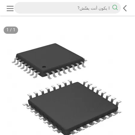
1
/
1