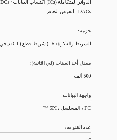
الدوائر المتكاملة (ICs) اكتساب البيا
DACs - الغرض الخاص
حزمة:
الشريط والفكرة (TR) شريط قطع (CT) ديجي ريل®
معدل أخذ العينات (في الثانية):
500 ألف
واجهة البيانات:
I²C ، المسلسل ، SPI ™
عدد القنوات: