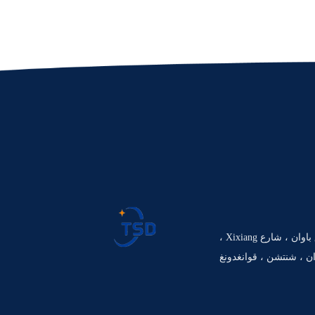
609 رقم 4018 ، طريق باوان ، شارع Xixiang ،
ن ، شنتشن ، قوانغدونغ