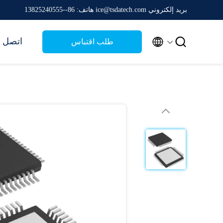
بريد إلكتروني ice@tsdatech.com
هاتف: 86--13825240555


اتصل ب
طلب اقتباس