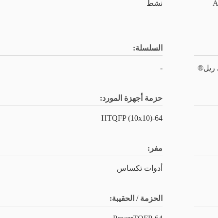
نات ADCs /
نشط
السلسلة:
-
حزمة أجهزة المورد:
64-HTQFP (10x10)
مفر:
أدوات تكساس
الحزمة / الحقيبة: