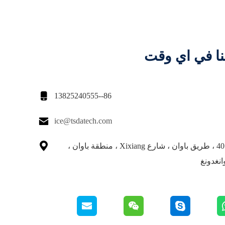
نا في اي وقت

86--13825240555

ice@tsdatech.com

609 رقم 4018 ، طريق باوان ، شارع Xixiang ، منطقة باوان ،
نغدونغ