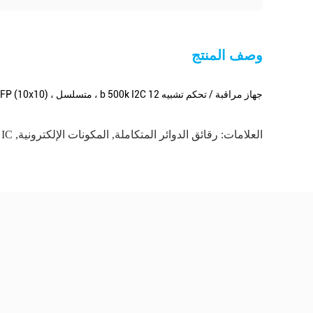
وصف المنتج
جهاز مراقبة / تحكم تشبيه 12 b 500k I2C ، متسلسل ، SPITM 64-HTQFP (10x10)
العلامات:
رقائق الدوائر المتكاملة
,
المكونات الإلكترونية
,
IC الميدانية المدمجة