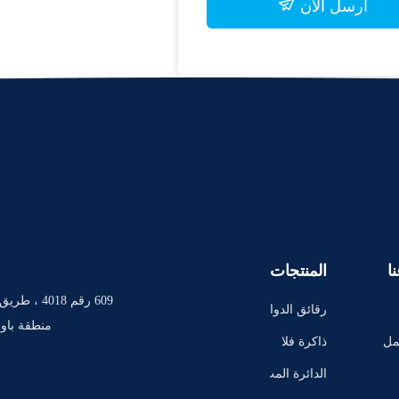
أرسل الآن
ا
المنتجات
رقائق الدوا
منطقة باوا
ئر المتكام
مل
ذاكرة فلا
لة
ش IC رقاق
الدائرة المت
ة
كاملة TI