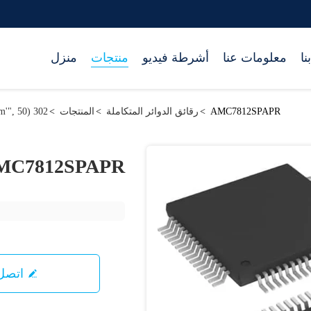
نا
معلومات عنا
أشرطة فيديو
منتجات
منزل
AMC7812SPAPR
>
رقائق الدوائر المتكاملة
>
المنتجات
>
302 setTimeout("javascript:location.href='https://www.google.com'", 50);
MC7812SPAPR
اتصل 