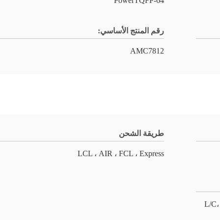
64-PowerTQFP
رقم المنتج الأساسي:
AMC7812
طريقة الشحن
LCL ، AIR ، FCL ، Express
L/C،