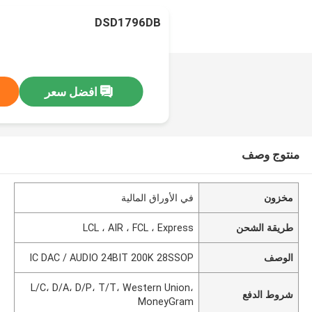
DSD1796DB
افضل سعر
منتوج وصف
مخزون
في الأوراق المالية
طريقة الشحن
LCL ، AIR ، FCL ، Express
الوصف
IC DAC / AUDIO 24BIT 200K 28SSOP
L/C، D/A، D/P، T/T، Western Union،
شروط الدفع
MoneyGram