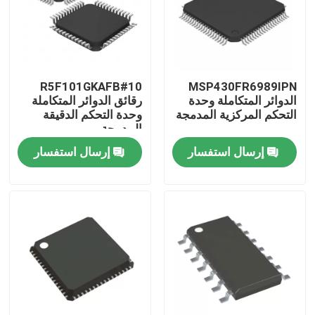
R5F101GKAFB#10
MSP430FR6989IPN
الدوائر المتكاملة وحدة
رقائق الدوائر المتكاملة
التحكم المركزية المدمجة
وحدة التحكم الدقيقة
المدمجة
إرسال استفسار
إرسال استفسار
منزل
منتجات
أشرطة فيديو