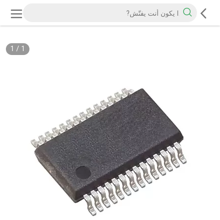
1
/
1