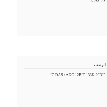
± 5 فولت
الوصف
IC DAS / ADC 12BIT 133K 20DIP