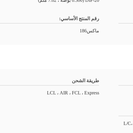
20-DIP (0.300 بوصة ، 7.62 ملم)
رقم المنتج الأساسي:
ماكس186
طريقة الشحن
LCL ، AIR ، FCL ، Express
L/C،