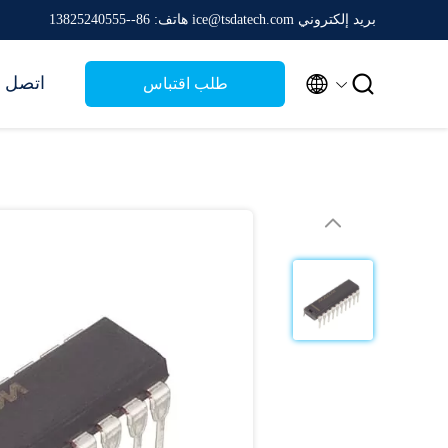
بريد إلكتروني ice@tsdatech.com
هاتف: 86--13825240555


اتصل ب
طلب اقتباس