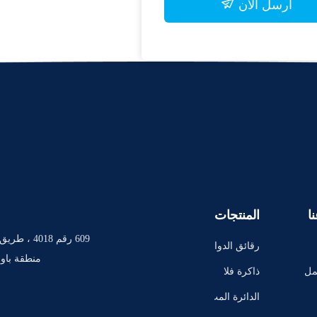
أرسل الآن
ا
المنتجات
رقائق الدوا
منطقة باوا
ئر المتكام
مل
ذاكرة فلا
لة
ش IC رقاق
الدائرة المت
ة
كاملة TI