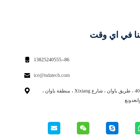
نا في اي وقت

86--13825240555

ice@tsdatech.com

609 رقم 4018 ، طريق باوان ، شارع Xixiang ، منطقة باوان ،
نغدونغ