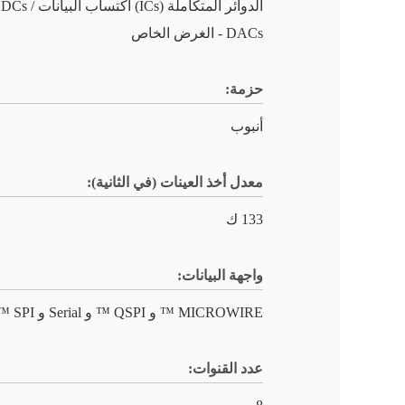
الدوائر المتكاملة (ICs) اكتساب البيا
DACs - الغرض الخاص
حزمة:
أنبوب
معدل أخذ العينات (في الثانية):
133 ك
واجهة البيانات:
MICROWIRE ™ و QSPI ™ و Serial و SPI ™
عدد القنوات: