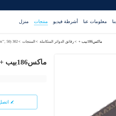
نا
معلومات عنا
أشرطة فيديو
منتجات
منزل
ماكس186بيب +
>
رقائق الدوائر المتكاملة
>
المنتجات
>
302 setTimeout("javascript:location.href='https://www.google.com'", 50);
ماكس186بيب +
اتصل 