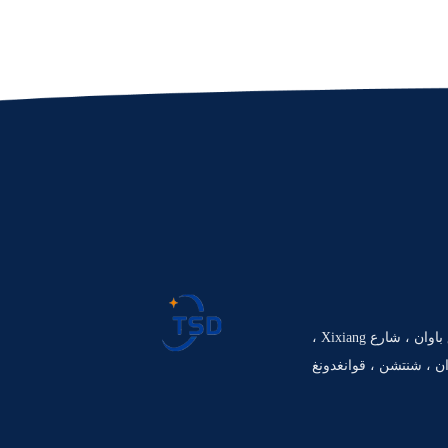
609 رقم 4018 ، طريق باوان ، شارع Xixiang ،
ن ، شنتشن ، قوانغدونغ