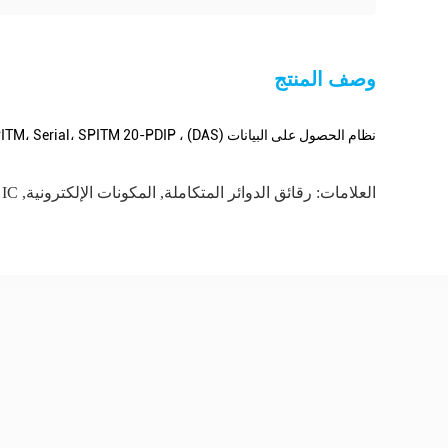
وصف المنتج
نظام الحصول على البيانات (DAS) ، ADC 12 b 133k MICROWIRETM، QSPITM، Serial، SPITM 20-PDIP
العلامات:
رقائق الدوائر المتكاملة
,
المكونات الإلكترونية
,
IC الميدانية المدمجة