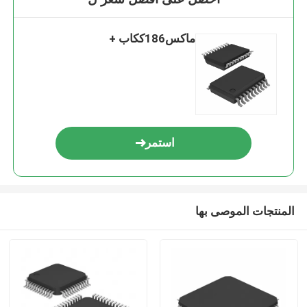
ماكس186ككاب +
استمر
المنتجات الموصى بها