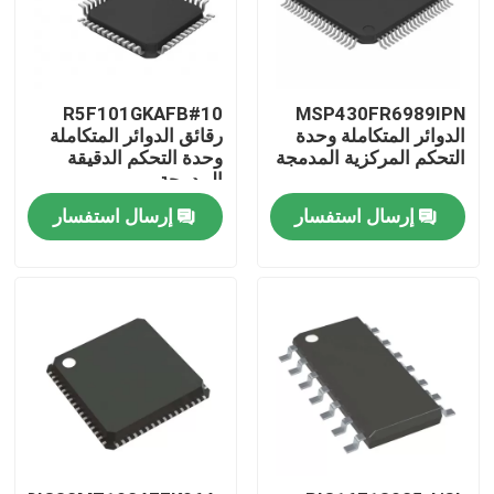
R5F101GKAFB#10
MSP430FR6989IPN
الدوائر المتكاملة وحدة
رقائق الدوائر المتكاملة
التحكم المركزية المدمجة
وحدة التحكم الدقيقة
المدمجة
إرسال استفسار
إرسال استفسار
منزل
منتجات
أشرطة فيديو