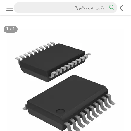
1
/
1