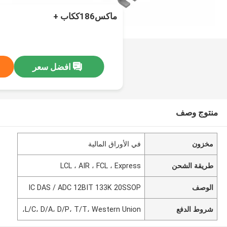
ماكس186ككاب +
افضل سعر
منتوج وصف
مخزون
في الأوراق المالية
طريقة الشحن
LCL ، AIR ، FCL ، Express
الوصف
IC DAS / ADC 12BIT 133K 20SSOP
شروط الدفع
L/C، D/A، D/P، T/T، Western Union،