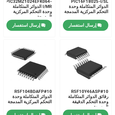
PIC32MZ1024EFK064-
PIC16F18025-I/SL
الدوائر المتكاملة وحدة
I/MR الدوائر المتكاملة
التحكم المركزية المدمجة
وحدة التحكم المركزية
معلومات عنا
المدمجة
إرسال استفسار
إرسال استفسار
جولة في المعمل
رقابة جودة
اتصل بنا
اطلب اقتباس
R5F104BDAFP#10
R5F10Y46ASP#10
رقائق الدوائر المتكاملة
رقائق الدوائر المتكاملة
الدوائر المتكاملة وحدة
وحدة التحكم الدقيقة
التحكم المركزية المدمجة
المدمجة
ذاكرة فلاش IC رقاقة
إرسال استفسار
إرسال استفسار