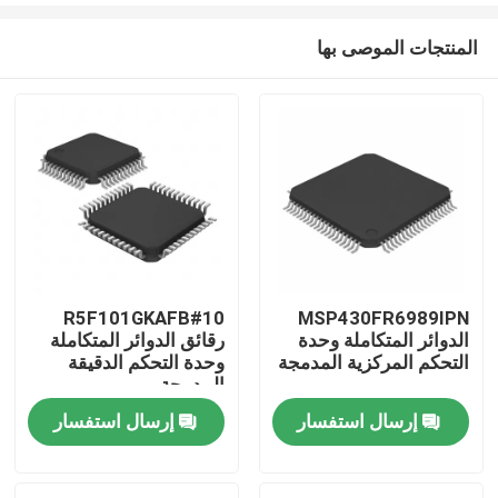
المنتجات الموصى بها
R5F101GKAFB#10
MSP430FR6989IPN
الدوائر المتكاملة وحدة
رقائق الدوائر المتكاملة
منزل
التحكم المركزية المدمجة
وحدة التحكم الدقيقة
المدمجة
إرسال استفسار
إرسال استفسار
منتجات
أشرطة فيديو