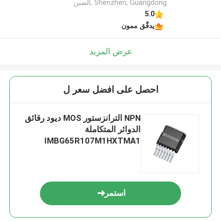
Shenzhen, Guangdong ,الصين
5.0
يدقّق ممون
عرض المزيد
احصل على افضل سعر ل
NPN الترانزستور MOS ديود رقائق
الدوائر المتكاملة
IMBG65R107M1HXTMA1
استمر