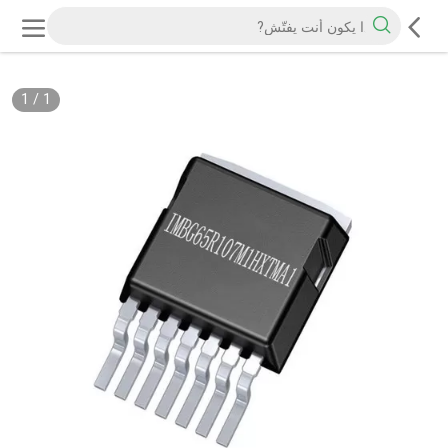
1
/
1