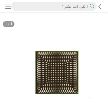
1
/
1