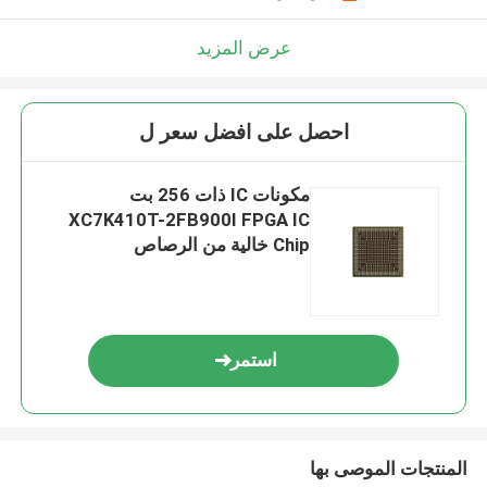
عرض المزيد
احصل على افضل سعر ل
مكونات IC ذات 256 بت
XC7K410T-2FB900I FPGA IC
Chip خالية من الرصاص
استمر
المنتجات الموصى بها