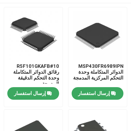
R5F101GKAFB#10
MSP430FR6989IPN
الدوائر المتكاملة وحدة
رقائق الدوائر المتكاملة
التحكم المركزية المدمجة
وحدة التحكم الدقيقة
المدمجة
منزل
إرسال استفسار
إرسال استفسار
منتجات
أشرطة فيديو