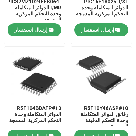
PIC32MZ1024EFK064-
PIC16F18025-I/SL
الدوائر المتكاملة وحدة
I/MR الدوائر المتكاملة
التحكم المركزية المدمجة
وحدة التحكم المركزية
معلومات عنا
المدمجة
إرسال استفسار
إرسال استفسار
جولة في المعمل
رقابة جودة
اتصل بنا
اطلب اقتباس
R5F104BDAFP#10
R5F10Y46ASP#10
رقائق الدوائر المتكاملة
رقائق الدوائر المتكاملة
الدوائر المتكاملة وحدة
وحدة التحكم الدقيقة
التحكم المركزية المدمجة
المدمجة
ذاكرة فلاش IC رقاقة
إرسال استفسار
إرسال استفسار