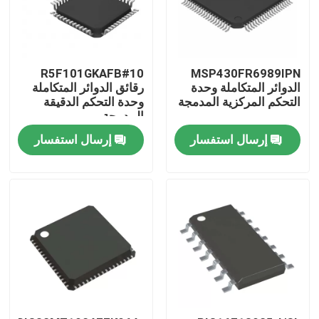
R5F101GKAFB#10
MSP430FR6989IPN
الدوائر المتكاملة وحدة
رقائق الدوائر المتكاملة
التحكم المركزية المدمجة
وحدة التحكم الدقيقة
المدمجة
إرسال استفسار
إرسال استفسار
منزل
منتجات
أشرطة فيديو