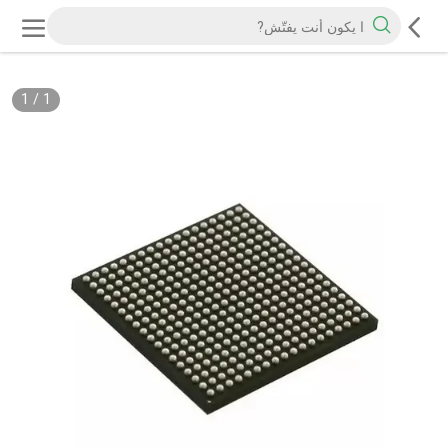
1
/
1