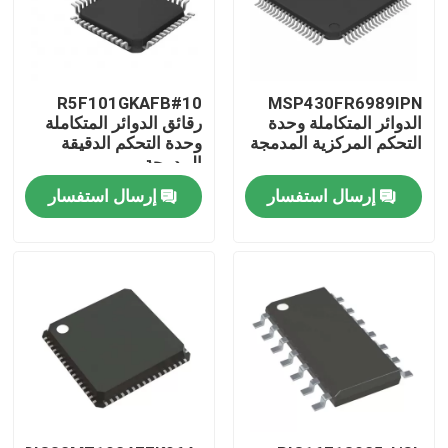
R5F101GKAFB#10
MSP430FR6989IPN
الدوائر المتكاملة وحدة
رقائق الدوائر المتكاملة
التحكم المركزية المدمجة
وحدة التحكم الدقيقة
المدمجة
إرسال استفسار
إرسال استفسار
منزل
منتجات
أشرطة فيديو