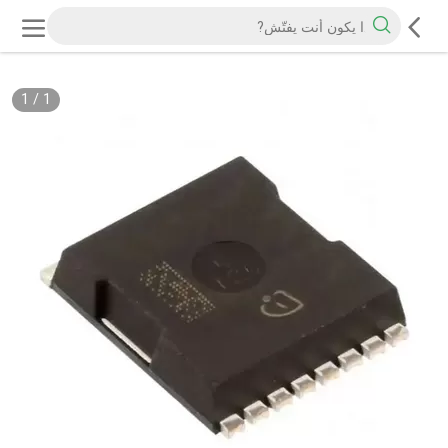
1
/
1