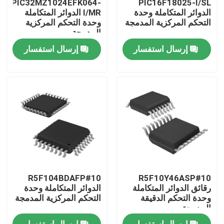
PIC32MZ1024EFK064-
PIC16F18025-I/SL
الدوائر المتكاملة وحدة
I/MR الدوائر المتكاملة
التحكم المركزية المدمجة
وحدة التحكم المركزية
معلومات عنا
المدمجة
إرسال استفسار
إرسال استفسار
جولة في المعمل
رقابة جودة
اتصل بنا
اطلب اقتباس
R5F104BDAFP#10
R5F10Y46ASP#10
رقائق الدوائر المتكاملة
رقائق الدوائر المتكاملة
الدوائر المتكاملة وحدة
وحدة التحكم الدقيقة
التحكم المركزية المدمجة
المدمجة
ذاكرة فلاش IC رقاقة
إرسال استفسار
إرسال استفسار