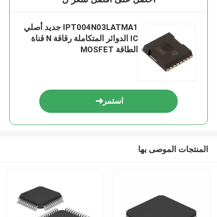
IPT004N03LATMA1 جديد أصلي
IC الدوائر المتكاملة رقاقة N قناة
الطاقة MOSFET
استمر
المنتجات الموصى بها